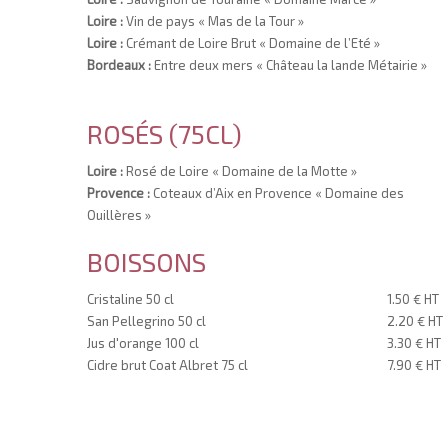
Loire :
Vin de pays « Mas de la Tour »
Loire :
Crémant de Loire Brut « Domaine de l’Eté »
Bordeaux :
Entre deux mers « Château la lande Métairie »
ROSÉS (75CL)
Loire :
Rosé de Loire « Domaine de la Motte »
Provence :
Coteaux d’Aix en Provence « Domaine des
Ouillères »
BOISSONS
Cristaline 50 cl
1.50 € HT
San Pellegrino 50 cl
2.20 € HT
Jus d'orange 100 cl
3.30 € HT
Cidre brut Coat Albret 75 cl
7.90 € HT