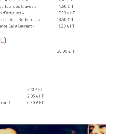
au Tour des Graves »
14.50 € HT
 d’Artigues »
17.90 € HT
 « Château Bechereau »
18.50 € HT
ence Saint Laurent »
11.20 € HT
L)
30.00 € HT
2.10 € HT
2.85 € HT
alcool)
6.50 € HT