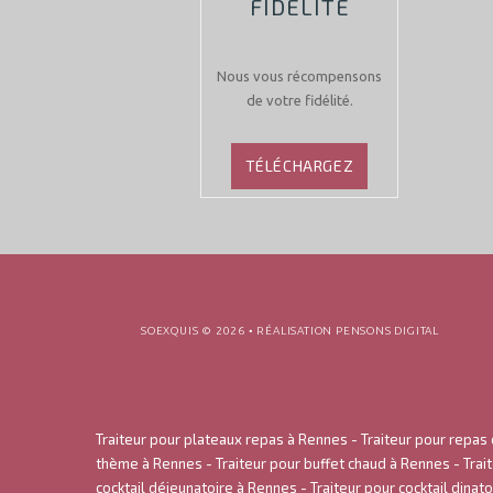
FIDÉLITÉ
Nous vous récompensons
de votre fidélité.
TÉLÉCHARGEZ
SOEXQUIS ©
2026
•
RÉALISATION PENSONS DIGITAL
Traiteur pour plateaux repas à Rennes
-
Traiteur pour repas
thème à Rennes
-
Traiteur pour buffet chaud à Rennes
-
Trai
cocktail déjeunatoire à Rennes
-
Traiteur pour cocktail dinat