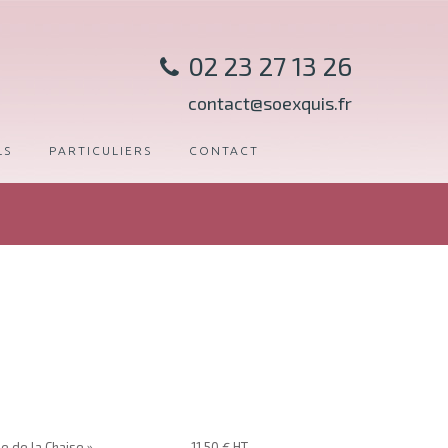
02 23 27 13 26
contact@soexquis.fr
LS
PARTICULIERS
CONTACT
 de la Chaise »
11.50 € HT